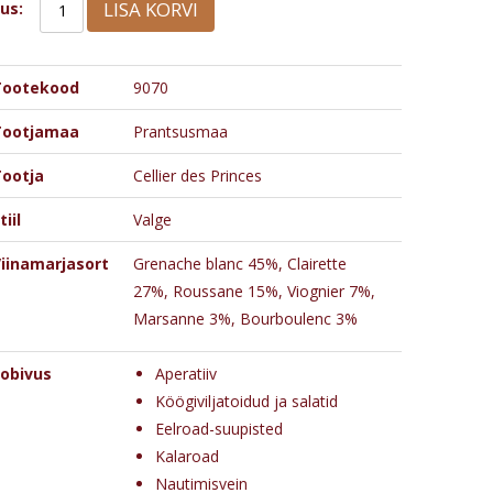
LISA KORVI
us:
Tootekood
9070
Tootjamaa
Prantsusmaa
ootja
Cellier des Princes
tiil
Valge
iinamarjasort
Grenache blanc 45%, Clairette
27%, Roussane 15%, Viognier 7%,
Marsanne 3%, Bourboulenc 3%
obivus
Aperatiiv
Köögiviljatoidud ja salatid
Eelroad-suupisted
Kalaroad
Nautimisvein