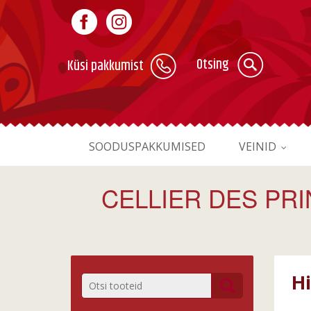
Otsing
Küsi pakkumist
SOODUSPAKKUMISED
VEINID
CELLIER DES PR
H