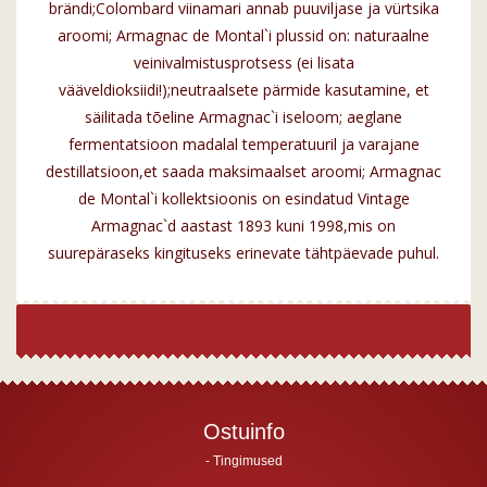
brändi;Colombard viinamari annab puuviljase ja vürtsika
aroomi; Armagnac de Montal`i plussid on: naturaalne
veinivalmistusprotsess (ei lisata
vääveldioksiidi!);neutraalsete pärmide kasutamine, et
säilitada tõeline Armagnac`i iseloom; aeglane
fermentatsioon madalal temperatuuril ja varajane
destillatsioon,et saada maksimaalset aroomi; Armagnac
de Montal`i kollektsioonis on esindatud Vintage
Armagnac`d aastast 1893 kuni 1998,mis on
suurepäraseks kingituseks erinevate tähtpäevade puhul.
Ostuinfo
Tingimused