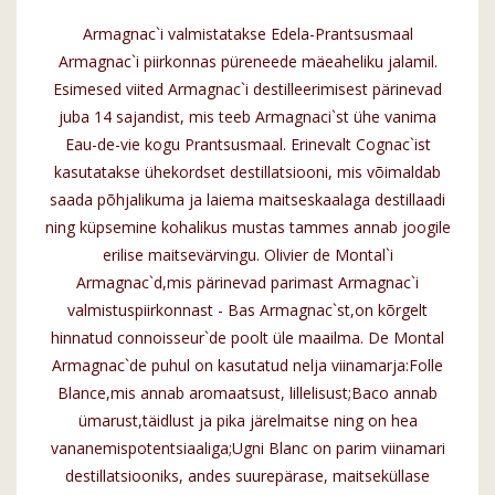
Armagnac`i valmistatakse Edela-Prantsusmaal
Armagnac`i piirkonnas püreneede mäeaheliku jalamil.
Esimesed viited Armagnac`i destilleerimisest pärinevad
juba 14 sajandist, mis teeb Armagnaci`st ühe vanima
Eau-de-vie kogu Prantsusmaal. Erinevalt Cognac`ist
kasutatakse ühekordset destillatsiooni, mis võimaldab
saada põhjalikuma ja laiema maitseskaalaga destillaadi
ning küpsemine kohalikus mustas tammes annab joogile
erilise maitsevärvingu. Olivier de Montal`i
Armagnac`d,mis pärinevad parimast Armagnac`i
valmistuspiirkonnast - Bas Armagnac`st,on kõrgelt
hinnatud connoisseur`de poolt üle maailma. De Montal
Armagnac`de puhul on kasutatud nelja viinamarja:Folle
Blance,mis annab aromaatsust, lillelisust;Baco annab
ümarust,täidlust ja pika järelmaitse ning on hea
vananemispotentsiaaliga;Ugni Blanc on parim viinamari
destillatsiooniks, andes suurepärase, maitseküllase