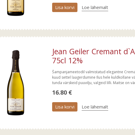
Lisa korvi
Loe lähemalt
Jean Geiler Cremant d`A
75cl 12%
Šampanjameetodil valmistatud elegantne Creman
kuud settel laagerdumine Ilus hele kuldkollane v
tunda värskeid puuvilju, valgeid lilli. Maitse on vä
16.80 €
Lisa korvi
Loe lähemalt