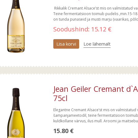
Rikkalik Cremant Alsace’st mis on valmistatud v
Teine fermentatsioon toimub pudelis ,min.15-18
on tunda punaseid ja musti marju (vaarikas, põldm
Soodushind:
15.12 €
Lisa korvi
Loe lähemalt
Jean Geiler Cremant d`A
75cl
Elegantne Cremant Alsace’st mis on valmistatud v
šampanjameetodil, teine fermentatsioon toimub 
kuldkollane värvus, ilus mull. Aroomi ja maitsebuk
15.80 €