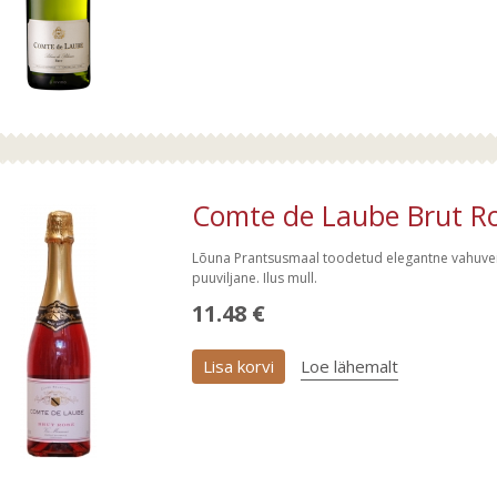
Comte de Laube Brut Ro
Lõuna Prantsusmaal toodetud elegantne vahuvei
puuviljane. Ilus mull.
11.48 €
Lisa korvi
Loe lähemalt