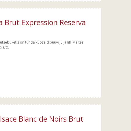
a Brut Expression Reserva
sebuketis on tunda küpseid puuvilju ja lilli.Maitse
6-8`C.
lsace Blanc de Noirs Brut