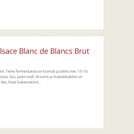
lsace Blanc de Blancs Brut
t. Teine fermentatsioon toimub pudelis min. 15-18
ärvus. Ilus, peen mull. Aroomi-ja maitsebuketis on
rske, hästi balansseerit...