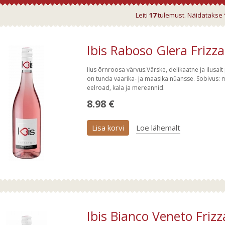
Leiti
17
tulemust. Näidatakse
Ibis Raboso Glera Frizz
Ilus õrnroosa värvus.Värske, delikaatne ja ilusal
on tunda vaarika- ja maasika nüansse. Sobivus: 
eelroad, kala ja mereannid.
8.98 €
Lisa korvi
Loe lähemalt
Ibis Bianco Veneto Friz