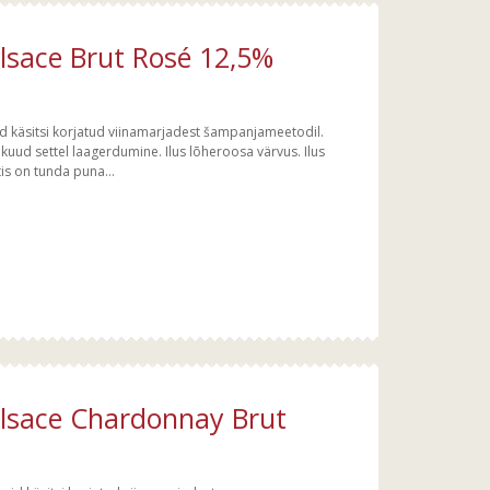
lsace Brut Rosé 12,5%
id käsitsi korjatud viinamarjadest šampanjameetodil.
uud settel laagerdumine. Ilus lõheroosa värvus. Ilus
is on tunda puna...
Alsace Chardonnay Brut