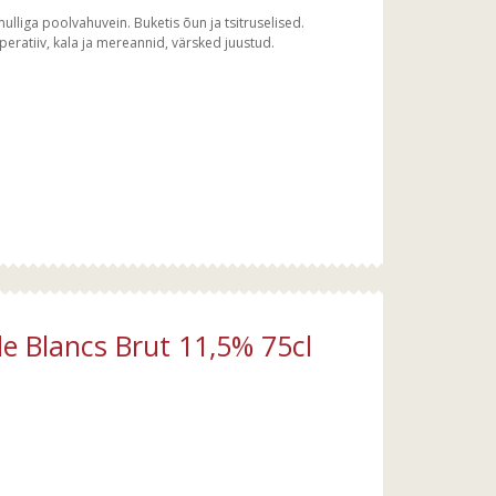
mulliga poolvahuvein. Buketis õun ja tsitruselised.
eratiiv, kala ja mereannid, värsked juustud.
e Blancs Brut 11,5% 75cl