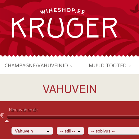
CHAMPAGNE/VAHUVEINID
MUUD TOOTED
VAHUVEIN
Hinnavahemik:
€
Vahuvein
-- stiil --
-- sobivus --