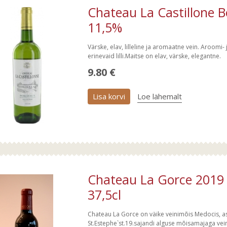
Chateau La Castillone B
11,5%
Värske, elav, lilleline ja aromaatne vein. Aroomi- 
erinevaid lilli.Maitse on elav, värske, elegantne.
9.80 €
Lisa korvi
Loe lähemalt
Chateau La Gorce 2019
37,5cl
Chateau La Gorce on väike veinimõis Medocis, as
St.Estephe`st.19.sajandi alguse mõisamajaga vei