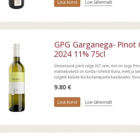
Lisa korvi
Loe lähemalt
GPG Garganega- Pinot Gr
2024 11% 75cl
Veneetsiast pärit valge IGT vein, mis on segu Pi
maitsebuketis on tunda rohelist õuna, mett ja laim
valgete kalade kui ka kanapasta kaaslaseks. Soov
9.80 €
Lisa korvi
Loe lähemalt