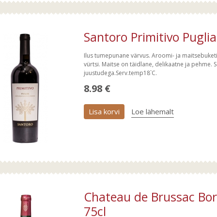
Santoro Primitivo Pugli
Ilus tumepunane värvus. Aroomi- ja maitsebuket
vürtsi. Maitse on täidlane, delikaatne ja pehme. 
juustudega.Serv.temp18`C.
8.98 €
Lisa korvi
Loe lähemalt
Chateau de Brussac Bo
75cl