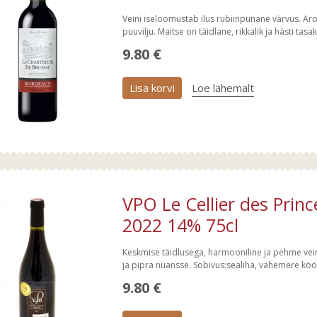
Veini iseloomustab ilus rubiinpunane värvus. Ar
puuvilju. Maitse on täidlane, rikkalik ja hästi ta
9.80 €
Lisa korvi
Loe lähemalt
VPO Le Cellier des Prin
2022 14% 75cl
Keskmise täidlusega, harmooniline ja pehme vein
ja pipra nüansse. Sobivus:sealiha, vahemere köö
9.80 €