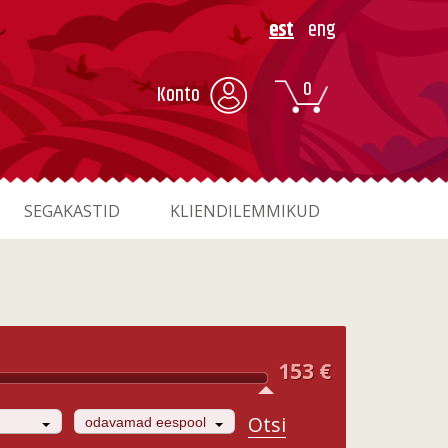
est
eng
0
Konto
SEGAKASTID
KLIENDILEMMIKUD
153
€
Otsi
odavamad eespool