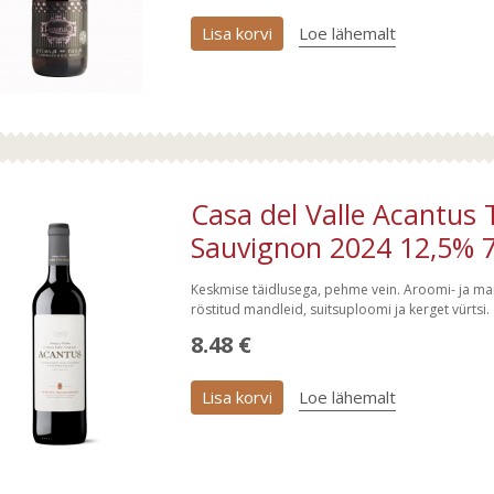
Lisa korvi
Loe lähemalt
Casa del Valle Acantus
Sauvignon 2024 12,5% 7
Keskmise täidlusega, pehme vein. Aroomi- ja mai
röstitud mandleid, suitsuploomi ja kerget vürtsi.
8.48 €
Lisa korvi
Loe lähemalt