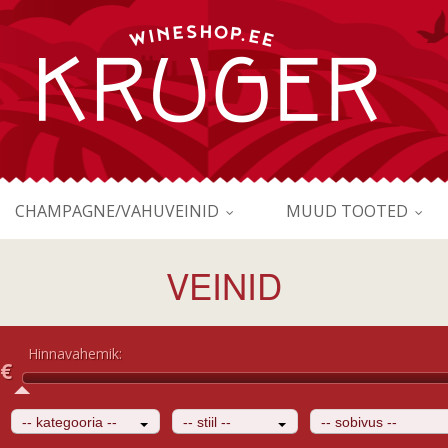
CHAMPAGNE/VAHUVEINID
MUUD TOOTED
VEINID
Hinnavahemik:
€
-- kategooria --
-- stiil --
-- sobivus --