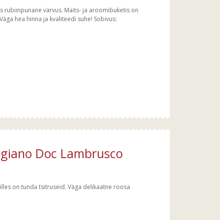
Ilus rubiinpunane värvus. Maits- ja aroomibuketis on
 Väga hea hinna ja kvaliteedi suhe! Sobivus:
eggiano Doc Lambrusco
milles on tunda tsitruseid. Väga delikaatne roosa