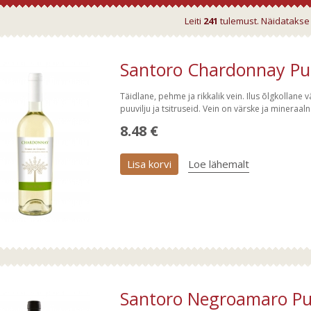
Leiti
241
tulemust. Näidataks
Santoro Chardonnay Pug
Täidlane, pehme ja rikkalik vein. Ilus õlgkollane 
puuvilju ja tsitruseid. Vein on värske ja mineraaln
8.48 €
Lisa korvi
Loe lähemalt
Santoro Negroamaro Pug