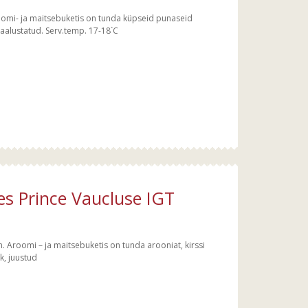
oomi- ja maitsebuketis on tunda küpseid punaseid
sakaalustatud. Serv.temp. 17-18`C
ces Prince Vaucluse IGT
. Aroomi – ja maitsebuketis on tunda arooniat, kirssi
k, juustud