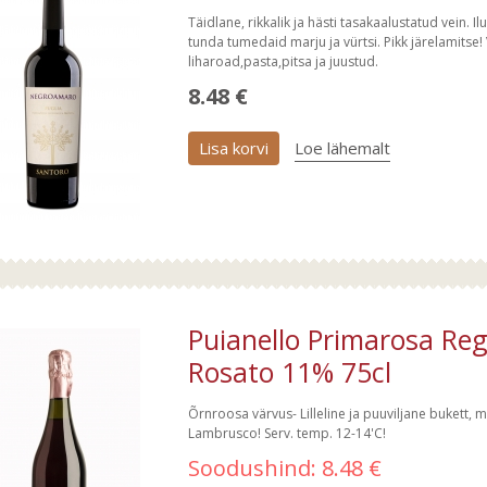
Täidlane, rikkalik ja hästi tasakaalustatud vein. 
tunda tumedaid marju ja vürtsi. Pikk järelamitse!
liharoad,pasta,pitsa ja juustud.
8.48 €
Lisa korvi
Loe lähemalt
Puianello Primarosa R
Rosato 11% 75cl
Õrnroosa värvus- Lilleline ja puuviljane bukett, 
Lambrusco! Serv. temp. 12-14'C!
Soodushind:
8.48 €