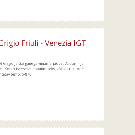
igio Friuli - Venezia IGT
not Grigio ja Garganega viinamarjadest. Aroomi- ja
i. Sobib iseeseivalt nautimiseks, või siis risotode,
itatav temp. 6-8 ºC.