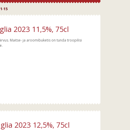
e
1
-
15
lia 2023 11,5%, 75cl
värvus. Maitse- ja aroomibuketis on tunda troopilisi
e.
lia 2023 12,5%, 75cl