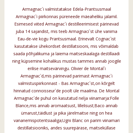
Armagnac`i valmistatakse Edela-Prantsusmaal
Armagnac`i piirkonnas püreneede mäeaheliku jalamil.
Esimesed viited Armagnac`i destilleerimisest pärinevad
juba 14 sajandist, mis teeb Armagnaci`st ühe vanima
Eau-de-vie kogu Prantsusmaal. Erinevalt Cognac`ist
kasutatakse ühekordset destillatsiooni, mis võimaldab
saada põhjalikuma ja laiema maitseskaalaga destillaadi
ning küpsemine kohalikus mustas tammes annab joogile
erilise maitsevärvingu. Olivier de Montal`i
Armagnac`d,mis pärinevad parimast Armagnac`i
valmistuspiirkonnast - Bas Armagnac`st,on kõrgelt
hinnatud connoisseur`de poolt üle maailma. De Montal
Armagnac`de puhul on kasutatud nelja viinamarja:Folle
Blance,mis annab aromaatsust, lillelisust;Baco annab
ümarust,täidlust ja pika järelmaitse ning on hea
vananemispotentsiaaliga;Ugni Blanc on parim viinamari
destillatsiooniks, andes suurepärase, maitseküllase