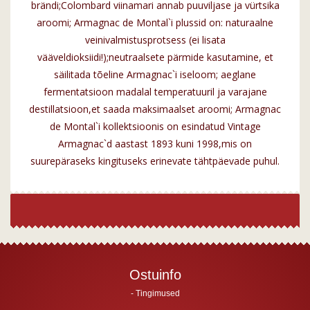
brändi;Colombard viinamari annab puuviljase ja vürtsika
aroomi; Armagnac de Montal`i plussid on: naturaalne
veinivalmistusprotsess (ei lisata
vääveldioksiidi!);neutraalsete pärmide kasutamine, et
säilitada tõeline Armagnac`i iseloom; aeglane
fermentatsioon madalal temperatuuril ja varajane
destillatsioon,et saada maksimaalset aroomi; Armagnac
de Montal`i kollektsioonis on esindatud Vintage
Armagnac`d aastast 1893 kuni 1998,mis on
suurepäraseks kingituseks erinevate tähtpäevade puhul.
Ostuinfo
Tingimused