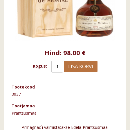
Hind:
98.00 €
LISA KORVI
Kogus:
Tootekood
3937
Tootjamaa
Prantsusmaa
Armagnac`i valmistatakse Edela-Prantsusmaal