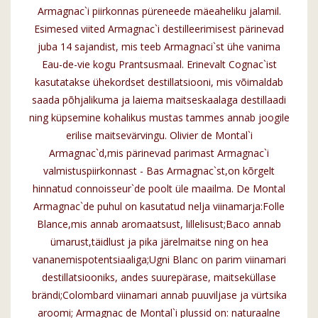
Armagnac`i piirkonnas püreneede mäeaheliku jalamil.
Esimesed viited Armagnac`i destilleerimisest pärinevad
juba 14 sajandist, mis teeb Armagnaci`st ühe vanima
Eau-de-vie kogu Prantsusmaal. Erinevalt Cognac`ist
kasutatakse ühekordset destillatsiooni, mis võimaldab
saada põhjalikuma ja laiema maitseskaalaga destillaadi
ning küpsemine kohalikus mustas tammes annab joogile
erilise maitsevärvingu. Olivier de Montal`i
Armagnac`d,mis pärinevad parimast Armagnac`i
valmistuspiirkonnast - Bas Armagnac`st,on kõrgelt
hinnatud connoisseur`de poolt üle maailma. De Montal
Armagnac`de puhul on kasutatud nelja viinamarja:Folle
Blance,mis annab aromaatsust, lillelisust;Baco annab
ümarust,täidlust ja pika järelmaitse ning on hea
vananemispotentsiaaliga;Ugni Blanc on parim viinamari
destillatsiooniks, andes suurepärase, maitseküllase
brändi;Colombard viinamari annab puuviljase ja vürtsika
aroomi; Armagnac de Montal`i plussid on: naturaalne