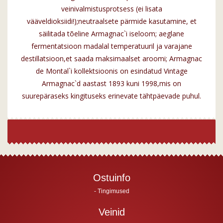
veinivalmistusprotsess (ei lisata
vääveldioksiidi!);neutraalsete pärmide kasutamine, et
säilitada tõeline Armagnac`i iseloom; aeglane
fermentatsioon madalal temperatuuril ja varajane
destillatsioon,et saada maksimaalset aroomi; Armagnac
de Montal`i kollektsioonis on esindatud Vintage
Armagnac`d aastast 1893 kuni 1998,mis on
suurepäraseks kingituseks erinevate tähtpäevade puhul.
Ostuinfo
Tingimused
Veinid