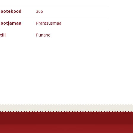
Tootekood
366
Tootjamaa
Prantsusmaa
tiil
Punane