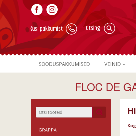
Otsing
Küsi pakkumist
SOODUSPAKKUMISED
VEINID
FLOC DE G
H
Kog
GRAPPA