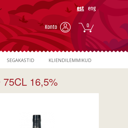
est
eng
0
Konto
SEGAKASTID
KLIENDILEMMIKUD
75CL 16,5%