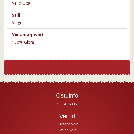
Val d`Oca
Stiil
Valge
Viinamarjasort
100% Glera
Ostuinfo
Tingimused
Veinid
Punane vein
Valge vein