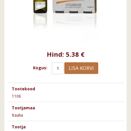
Hind:
5.38 €
LISA KORVI
Kogus:
Tootekood
1106
Tootjamaa
Itaalia
Tootja