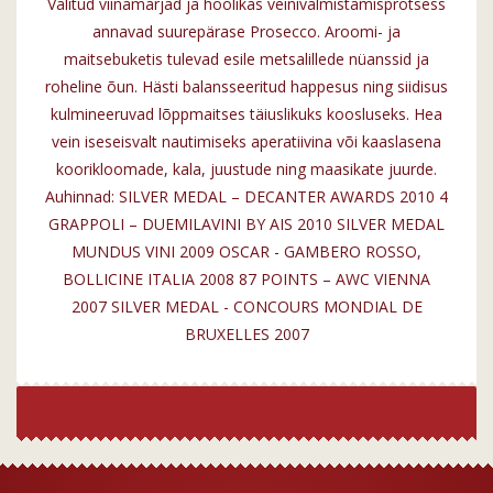
Valitud viinamarjad ja hoolikas veinivalmistamisprotsess
annavad suurepärase Prosecco. Aroomi- ja
maitsebuketis tulevad esile metsalillede nüanssid ja
roheline õun. Hästi balansseeritud happesus ning siidisus
kulmineeruvad lõppmaitses täiuslikuks koosluseks. Hea
vein iseseisvalt nautimiseks aperatiivina või kaaslasena
koorikloomade, kala, juustude ning maasikate juurde.
Auhinnad: SILVER MEDAL – DECANTER AWARDS 2010 4
GRAPPOLI – DUEMILAVINI BY AIS 2010 SILVER MEDAL
MUNDUS VINI 2009 OSCAR - GAMBERO ROSSO,
BOLLICINE ITALIA 2008 87 POINTS – AWC VIENNA
2007 SILVER MEDAL - CONCOURS MONDIAL DE
BRUXELLES 2007