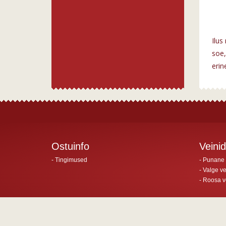
Ilus
soe,
erin
Ostuinfo
Veinid
Tingimused
Punane 
Valge ve
Roosa v