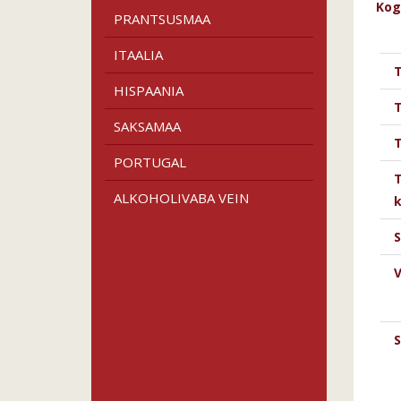
Kog
PRANTSUSMAA
ITAALIA
HISPAANIA
SAKSAMAA
T
PORTUGAL
T
ALKOHOLIVABA VEIN
k
S
V
S