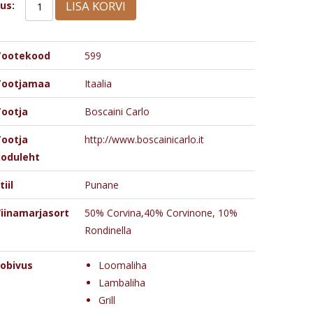
LISA KORVI
us:
Tootekood
599
Tootjamaa
Itaalia
ootja
Boscaini Carlo
ootja
http://www.boscainicarlo.it
oduleht
tiil
Punane
iinamarjasort
50% Corvina,40% Corvinone, 10%
Rondinella
obivus
Loomaliha
Lambaliha
Grill