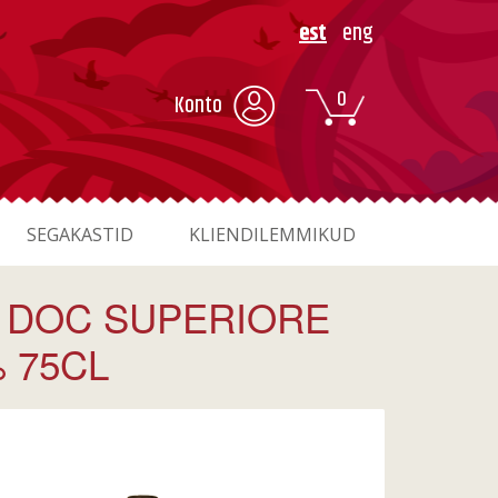
est
eng
0
Konto
SEGAKASTID
KLIENDILEMMIKUD
O DOC SUPERIORE
% 75CL