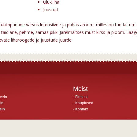
Ulukiliha
Juustud
 rubiinpunane värvus.Intensiivne ja puhas aroom, milles on tunda tumeda
 täidlane, pehme, samas pikk. Järelmaitses must kirss ja ploom. La
evate liharoogade ja juustude juurde.
Meist
vein
Firmast
in
Kauplused
ein
Kontakt