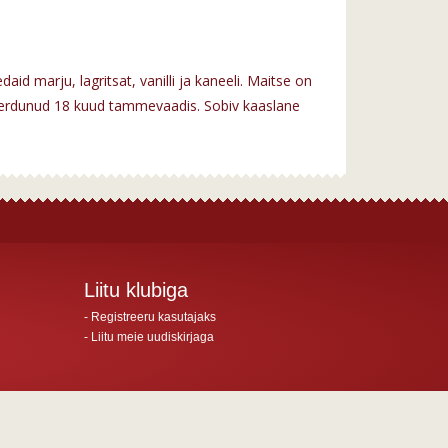
id marju, lagritsat, vanilli ja kaneeli. Maitse on
agerdunud 18 kuud tammevaadis. Sobiv kaaslane
Liitu klubiga
Registreeru kasutajaks
Liitu meie uudiskirjaga
All Rights Reserved ©2014