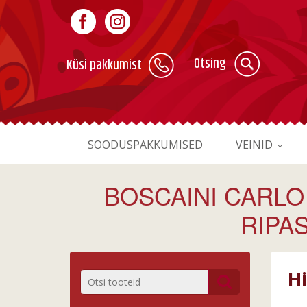
Otsing
Küsi pakkumist
SOODUSPAKKUMISED
VEINID
BOSCAINI CARLO
RIPAS
H