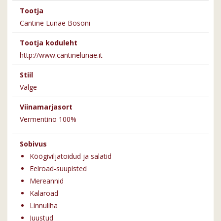
Tootja
Cantine Lunae Bosoni
Tootja koduleht
http://www.cantinelunae.it
Stiil
Valge
Viinamarjasort
Vermentino 100%
Sobivus
Köögiviljatoidud ja salatid
Eelroad-suupisted
Mereannid
Kalaroad
Linnuliha
Juustud