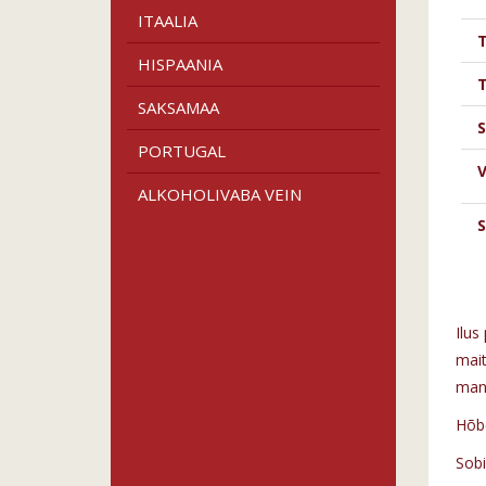
ITAALIA
HISPAANIA
SAKSAMAA
S
PORTUGAL
V
ALKOHOLIVABA VEIN
S
Ilus
mait
mang
Hõbe
Sobi