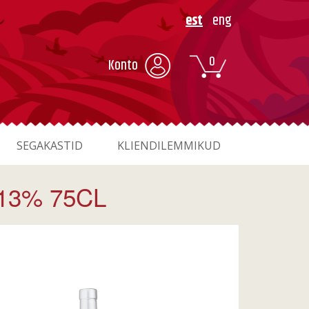
est
eng
0
Konto
SEGAKASTID
KLIENDILEMMIKUD
13% 75CL