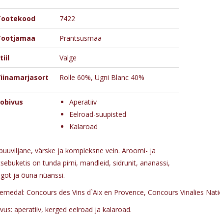
Tootekood
7422
Tootjamaa
Prantsusmaa
tiil
Valge
iinamarjasort
Rolle 60%, Ugni Blanc 40%
obivus
Aperatiiv
Eelroad-suupisted
Kalaroad
 puuviljane, värske ja kompleksne vein. Aroomi- ja
sebuketis on tunda pirni, mandleid, sidrunit, ananassi,
ot ja õuna nüanssi.
medal: Concours des Vins d`Aix en Provence, Concours Vinalies Nat
vus: aperatiiv, kerged eelroad ja kalaroad.