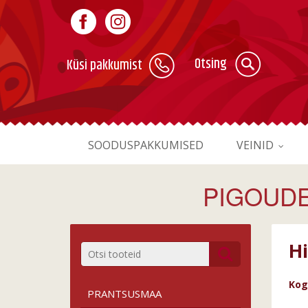
Otsing
Küsi pakkumist
SOODUSPAKKUMISED
VEINID
PIGOUDE
H
Kog
PRANTSUSMAA