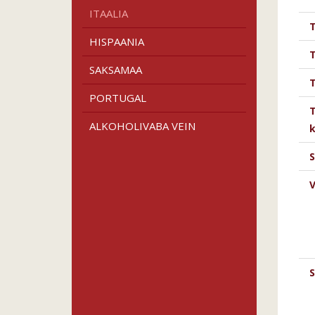
ITAALIA
HISPAANIA
SAKSAMAA
T
PORTUGAL
T
ALKOHOLIVABA VEIN
k
S
V
S