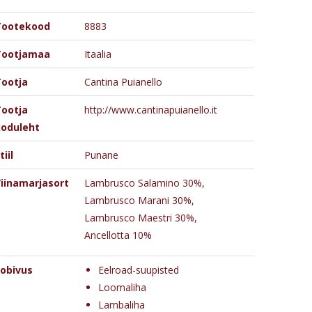
Tootekood
8883
Tootjamaa
Itaalia
ootja
Cantina Puianello
ootja
http://www.cantinapuianello.it
oduleht
tiil
Punane
iinamarjasort
Lambrusco Salamino 30%,
Lambrusco Marani 30%,
Lambrusco Maestri 30%,
Ancellotta 10%
obivus
Eelroad-suupisted
Loomaliha
Lambaliha