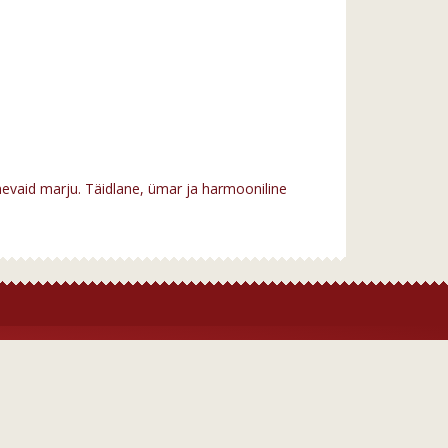
inevaid marju. Täidlane, ümar ja harmooniline
Liitu klubiga
Registreeru kasutajaks
Liitu meie uudiskirjaga