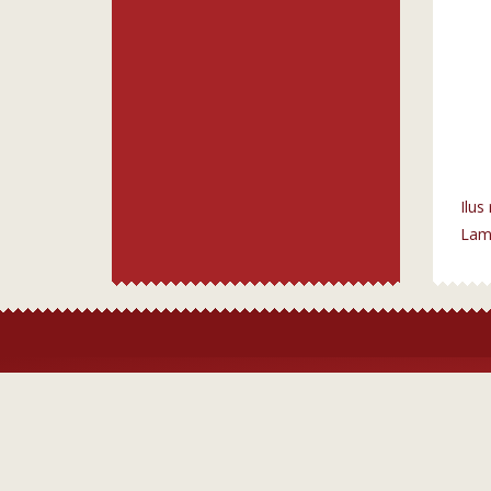
Ilus
Lamb
Ostuinfo
Veinid
Tingimused
Punane 
Valge ve
Roosa v