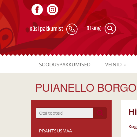
Otsing
Küsi pakkumist
SOODUSPAKKUMISED
VEINID
PUIANELLO BORGO
H
Kog
PRANTSUSMAA