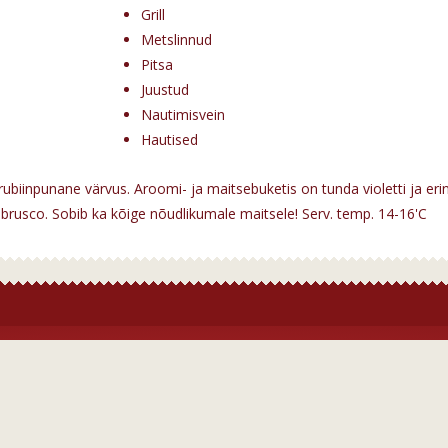
Grill
Metslinnud
Pitsa
Juustud
Nautimisvein
Hautised
 rubiinpunane värvus. Aroomi- ja maitsebuketis on tunda violetti ja er
rusco. Sobib ka kõige nõudlikumale maitsele! Serv. temp. 14-16'C
Meist
vein
Firmast
in
Kauplused
ein
Kontakt