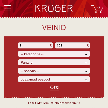
0
VEINID
€
€
-- kategooria --
Punane
-- sobivus --
odavamad eespool
Otsi
Leiti
124
tulemust. Näidatakse
16
-
30