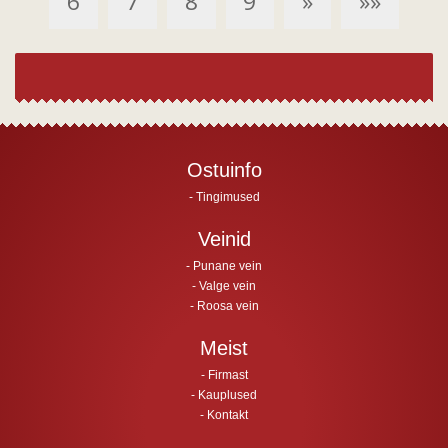
6
7
8
9
»
»»
Ostuinfo
Tingimused
Veinid
Punane vein
Valge vein
Roosa vein
Meist
Firmast
Kauplused
Kontakt