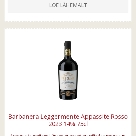
LOE LÄHEMALT
Barbanera Leggermente Appassite Rosso
2023 14% 75cl
Aroomis ja maitses küpsed punased puuviljad ja moosisus,