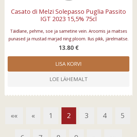
Casato di Melzi Solepasso Puglia Passito
IGT 2023 15,5% 75cl
Täidlane, pehme, soe ja sametine vein. Aroomis ja maitses
punased ja mustad marjad ning ploom. Ilus pikk, järelmaitse.
13.80 €
LISA KORVI
LOE LÄHEMALT
««
«
1
2
3
4
5