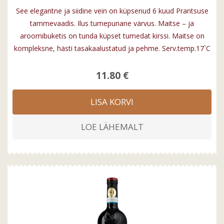
See elegantne ja siidine vein on küpsenud 6 kuud Prantsuse
tammevaadis. Ilus tumepunane värvus. Maitse – ja
aroomibuketis on tunda küpset tumedat kirssi. Maitse on
kompleksne, hästi tasakaalustatud ja pehme. Serv.temp.17`C
11.80 €
LISA KORVI
LOE LÄHEMALT