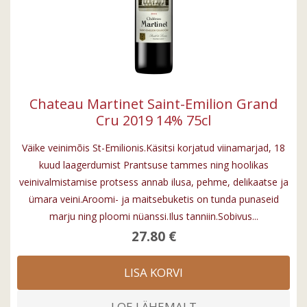
Chateau Martinet Saint-Emilion Grand
Cru 2019 14% 75cl
Väike veinimõis St-Emilionis.Käsitsi korjatud viinamarjad, 18
kuud laagerdumist Prantsuse tammes ning hoolikas
veinivalmistamise protsess annab ilusa, pehme, delikaatse ja
ümara veini.Aroomi- ja maitsebuketis on tunda punaseid
marju ning ploomi nüanssi.Ilus tanniin.Sobivus...
27.80 €
LISA KORVI
LOE LÄHEMALT