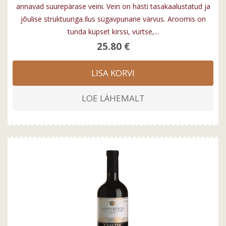
annavad suurepärase veini. Vein on hästi tasakaalustatud ja
jõulise struktuuriga.Ilus sügavpunane värvus. Aroomis on
tunda küpset kirssi, vürtse,...
25.80 €
LISA KORVI
LOE LÄHEMALT