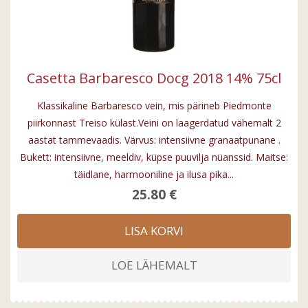
Casetta Barbaresco Docg 2018 14% 75cl
Klassikaline Barbaresco vein, mis pärineb Piedmonte
piirkonnast Treiso külast.Veini on laagerdatud vähemalt 2
aastat tammevaadis. Värvus: intensiivne granaatpunane .
Bukett: intensiivne, meeldiv, küpse puuvilja nüanssid. Maitse:
täidlane, harmooniline ja ilusa pika...
25.80 €
LISA KORVI
LOE LÄHEMALT