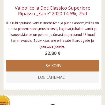
Valpolicella Doc Classico Superiore
Ripasso „Zane“ 2020 14,5%, 75cl
Ilus rubiinpunane värvus.Intensiivne ja puhas aroom,milles on
tunda ploomimoosi,musta kirssi, lagritsat,tubakat,vanilli ja
kaneeli.Maitse on pehme ja ümar.Laagerdunud 18 kuud
tammevaadis. Sobiv kaaslane erinevate liharoogade ja
juustude juurde.
22.80 €
LISA KORVI
LOE LÄHEMALT