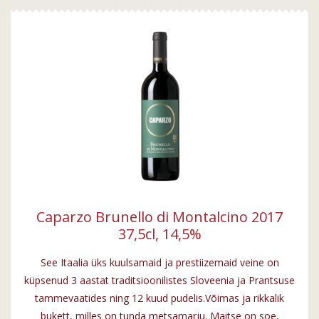
Caparzo Brunello di Montalcino 2017
37,5cl, 14,5%
See Itaalia üks kuulsamaid ja prestiizemaid veine on
küpsenud 3 aastat traditsioonilistes Sloveenia ja Prantsuse
tammevaatides ning 12 kuud pudelis.Võimas ja rikkalik
bukett, milles on tunda metsamarju. Maitse on soe,