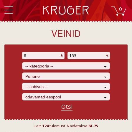
0
VEINID
€
€
-- kategooria --
Punane
-- sobivus --
odavamad eespool
Otsi
Leiti
124
tulemust. Näidatakse
61
-
75