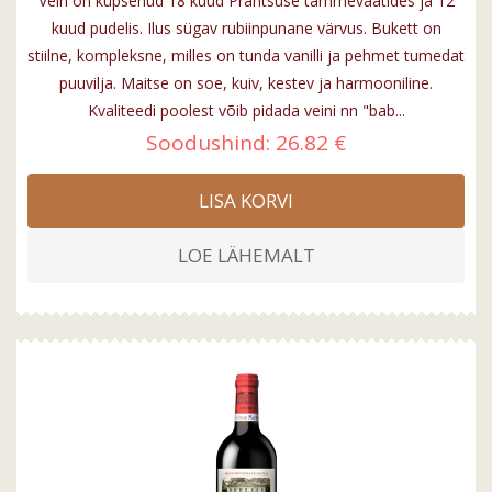
Vein on küpsenud 18 kuud Prantsuse tammevaatides ja 12
kuud pudelis. Ilus sügav rubiinpunane värvus. Bukett on
stiilne, kompleksne, milles on tunda vanilli ja pehmet tumedat
puuvilja. Maitse on soe, kuiv, kestev ja harmooniline.
Kvaliteedi poolest võib pidada veini nn "bab...
Soodushind:
26.82 €
LISA KORVI
LOE LÄHEMALT