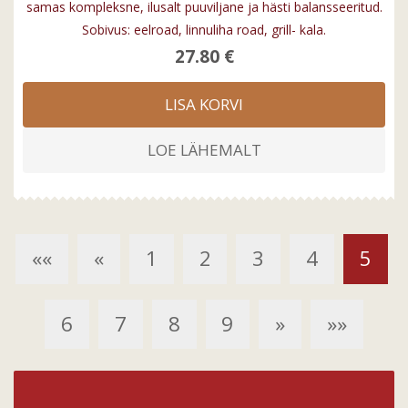
samas kompleksne, ilusalt puuviljane ja hästi balansseeritud.
Sobivus: eelroad, linnuliha road, grill- kala.
27.80 €
LISA KORVI
LOE LÄHEMALT
««
«
1
2
3
4
5
6
7
8
9
»
»»