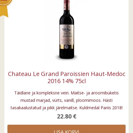
Chateau Le Grand Paroissien Haut-Medoc
2016 14% 75cl
Täidlane ja kompleksne vein. Maitse- ja aroomibuketis
mustad marjad, vürts, vanill, ploomimoos. Hästi
tasakaalustatud ja pikk järelmaitse. Kuldmedal Pariis 2018!
22.80 €
LISA KORVI