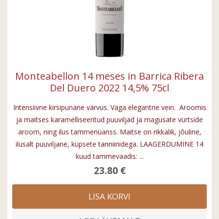
Monteabellon 14 meses in Barrica Ribera
Del Duero 2022 14,5% 75cl
Intensiivne kirsipunane värvus. Väga elegantne vein. Aroomis
ja maitses karamelliseeritud puuviljad ja magusate vürtside
aroom, ning ilus tammenüanss. Maitse on rikkalik, jõuline,
ilusalt puuviljane, küpsete tanniinidega. LAAGERDUMINE 14
kuud tammevaadis: ...
23.80 €
LISA KORVI